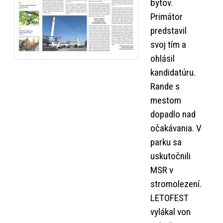
bytov.
Primátor
predstavil
svoj tím a
ohlásil
kandidatúru.
Rande s
mestom
dopadlo nad
očakávania. V
parku sa
uskutočnili
MSR v
stromolezení.
LETOFEST
vylákal von