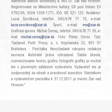
Námestie Matice slovenskej 8, 965 01 Žiar nad Hronom.
Registrované na Ministerstve kultúry SR pod číslom EV
3792/09, ISSN 1339-1771, IČO: 00 321 125. Redaktor:
Lucia Šovčíková, telefón: 045/678 71 75, e-mail:
lucia.sovcikova@ziar.sk
. Šport, e-mail:
mn@ziar.sk
.
Grafická úprava: Michal Černaj, telefón: 045/678 71 35, e-
mail:
michal.cernaj@ziar.sk
. Foto: Peter Vörös. Tlač:
Tlačiareň Petit Press, a. s. Kopčianska 22, 851 01
Bratislava - Petržalka. Nevyžiadané rukopisy redakcia
nevracia. Autorské práva vyhradené. Ďalšie šírenie,
rozmnožovanie textov, grafov, fotografií grafiky je možné
len s písomným súhlasom vydavateľa. Vydavateľ nie je
zodpovedný za obsah a pravdivosť inzerátov. Vlastníkom
a vydavateľom periodika k 31.12.2011 je mesto Žiar nad
Hronom."